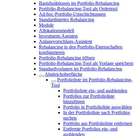
Basisfunktionen im Portfolio-Rebalancing
Portfolio-Rebalancing-Tool als Ordertool
Ad-hoc-Portfolio-Umschichtungen
Standardisiertes Rebalancing
Module
Allokationsmodell
Investment-Agenten
Anlagevorschlags-Assistent
Rebalancing in den Portfolio-Eigenschaften
konfigurieren
Portfolio-Rebalancing öffnen
Portfolio-Rebalancing-Tool als Vorlage speichern
Standardvorlagen im Portfolio-Rebalancing
Abgleichoberfläche
Portfolioliste im Portfolio-Rebalancing-
Tool
Portfolioliste ein- und ausblenden
Portfolios zur Portfolioliste
hinzufügen
Portfolio in Portfolioliste auswählen
In der Portfolioliste nach Portfolios
suchen
Portfolio aus Portfolioliste entfernen
Entfernte Portfolios ein- und
ausblenden