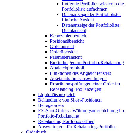
Entfernte Portfolios wieder in die
Portfolioliste aufnehmen
Datenanzeige der Portfolioliste:
Einfache Ansicht
Datenanzeige der Portfolioliste:
Detailansicht
Kennzahlenbereich
Positionsübersicht
Orderansicht
Orderübersicht
Parameteransicht
Einstellungen im Portfolio-Rebalancing
Abgleichprotokoll
Funktionen des Abgleichfensters
Assetallokationsauswertungen
Restriktionsprüfungen einer Order im
Rebalancing-Tool anzeigen
Liquiditätsausgleich
Behandlung von Short-Positionen
Betragsorders
FX-Spot-Orders - Währungsumschichtung im
Portfolio-Rebalancing
Rebalancing-Portfolios öffnen
Auswertungen für Rebalancing-Portfolios
Orderbuch