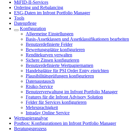
MiFID-II-Services
Ordering und Rebalancing
ESG-Daten im Infront Portfolio Manager
Tools
Datenpflege
Konfiguration
Allgemeine Einstellungen
Basis-Assetklassen und Assetklassifikationen bearbeiten
Benutzerdefinierte Felder
Bewertungsplätze konfigurieren
Renditekurven verwalten
Sichere Zinsen konfigurieren
Benutzerdefinierte Wertpapiernamen
Handelsplätze für PSI Order Entry einrichten
Plausibilitätsprüfungen konfigurieren
Datenaustausch
Risiko-Service
Benutzerverwaltung im Infront Portfolio Manager
Features für die Infront Advisory Solution
Felder für Services konfigurieren
Mehrsprachigkeit
Intraday Online Service
Wertpapieranalyse
Postbox: Konfigurationen im Infront Portfolio Manager
Beratungsprozess