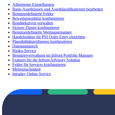
Allgemeine Einstellungen
Basis-Assetklassen und Assetklassifikationen bearbeiten
Benutzerdefinierte Felder
Bewertungsplätze konfigurieren
Renditekurven verwalten
Sichere Zinsen konfigurieren
Benutzerdefinierte Wertpapiernamen
Handelsplätze für PSI Order Entry einrichten
Plausibilitätsprüfungen konfigurieren
Datenaustausch
Risiko-Service
Benutzerverwaltung im Infront Portfolio Manager
Features für die Infront Advisory Solution
Felder für Services konfigurieren
Mehrsprachigkeit
Intraday Online Service