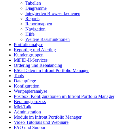
Tabellen
Diagramme
Integrierten Browser bedienen
Reports
Reportmappen
Navigation
Hilfe
Weitere Basisfunktionen
Portfolioanalyse
Reporting und Alerting
Kundengruppen
MiFID-II-Services
Ordering und Rebalancing
ESG-Daten im Infront Portfolio Manager
Tools
Datenpflege
Konfiguration
Wertpapieranalyse
Postbox: Konfigurationen im Infront Portfolio Manager
Beratungsprozess
MM-Talk
Administration
Module im Infront Portfolio Manager
Video-Tutorials und Webinare
FAQ und Support