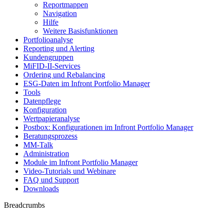
Reportmappen
Navigation
Hilfe
Weitere Basisfunktionen
Portfolioanalyse
Reporting und Alerting
Kundengruppen
MiFID-II-Services
Ordering und Rebalancing
ESG-Daten im Infront Portfolio Manager
Tools
Datenpflege
Konfiguration
Wertpapieranalyse
Postbox: Konfigurationen im Infront Portfolio Manager
Beratungsprozess
MM-Talk
Administration
Module im Infront Portfolio Manager
Video-Tutorials und Webinare
FAQ und Support
Downloads
Breadcrumbs