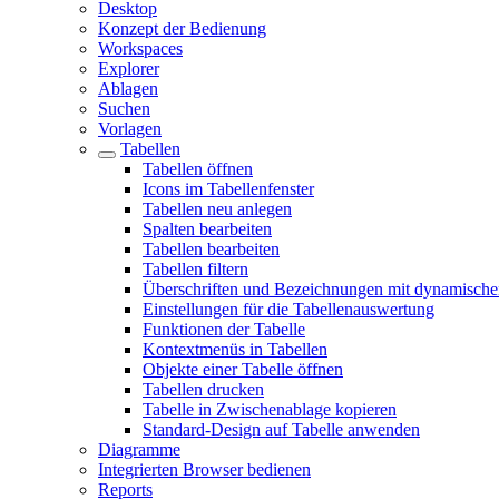
Desktop
Konzept der Bedienung
Workspaces
Explorer
Ablagen
Suchen
Vorlagen
Tabellen
Tabellen öffnen
Icons im Tabellenfenster
Tabellen neu anlegen
Spalten bearbeiten
Tabellen bearbeiten
Tabellen filtern
Überschriften und Bezeichnungen mit dynamische
Einstellungen für die Tabellenauswertung
Funktionen der Tabelle
Kontextmenüs in Tabellen
Objekte einer Tabelle öffnen
Tabellen drucken
Tabelle in Zwischenablage kopieren
Standard-Design auf Tabelle anwenden
Diagramme
Integrierten Browser bedienen
Reports