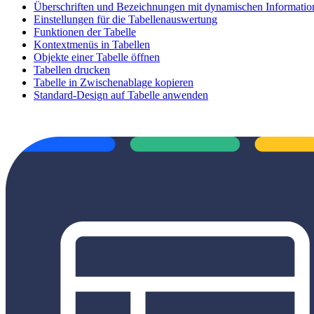
Überschriften und Bezeichnungen mit dynamischen Informatio
Einstellungen für die Tabellenauswertung
Funktionen der Tabelle
Kontextmenüs in Tabellen
Objekte einer Tabelle öffnen
Tabellen drucken
Tabelle in Zwischenablage kopieren
Standard-Design auf Tabelle anwenden