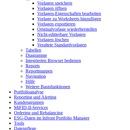
Vorlagen speichern
Vorlagen öffnen
Vorlagen-Eigenschaften bearbeiten
Vorlage zu Worksheets hinzufügen
Vorlagen exportieren
Originalvorlage wiederherstellen
Nicht-editierbare Vorlagen
Vorlagen löschen
Veraltete Standardvorlagen
Tabellen
Diagramme
Integrierten Browser bedienen
Reports
Reportmappen
Navigation
Hilfe
Weitere Basisfunktionen
Portfolioanalyse
Reporting und Alerting
Kundengruppen
MiFID-II-Services
Ordering und Rebalancing
ESG-Daten im Infront Portfolio Manager
Tools
Datenpflege