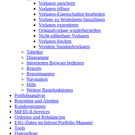
Vorlagen speichern
Vorlagen öffnen
Vorlagen-Eigenschaften bearbeiten
Vorlage zu Worksheets hinzufügen
Vorlagen exportieren
Originalvorlage wiederherstellen
Nicht-editierbare Vorlagen
Vorlagen löschen
Veraltete Standardvorlagen
Tabellen
Diagramme
Integrierten Browser bedienen
Reports
Reportmappen
Navigation
Hilfe
Weitere Basisfunktionen
Portfolioanalyse
Reporting und Alerting
Kundengruppen
MiFID-II-Services
Ordering und Rebalancing
ESG-Daten im Infront Portfolio Manager
Tools
Datenpflege