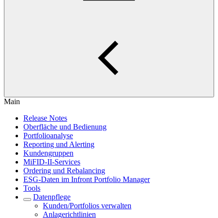
Main
Release Notes
Oberfläche und Bedienung
Portfolioanalyse
Reporting und Alerting
Kundengruppen
MiFID-II-Services
Ordering und Rebalancing
ESG-Daten im Infront Portfolio Manager
Tools
Datenpflege
Kunden/Portfolios verwalten
Anlagerichtlinien