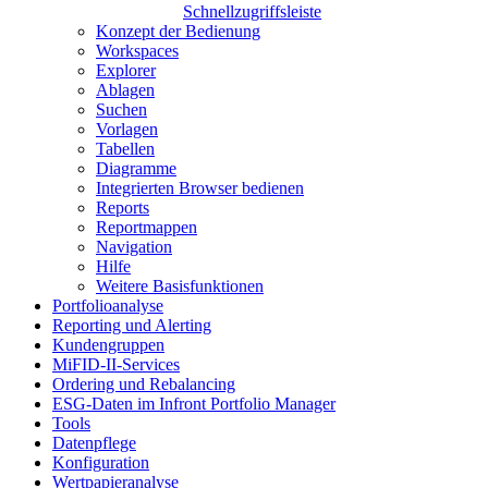
Schnellzugriffsleiste
Konzept der Bedienung
Workspaces
Explorer
Ablagen
Suchen
Vorlagen
Tabellen
Diagramme
Integrierten Browser bedienen
Reports
Reportmappen
Navigation
Hilfe
Weitere Basisfunktionen
Portfolioanalyse
Reporting und Alerting
Kundengruppen
MiFID-II-Services
Ordering und Rebalancing
ESG-Daten im Infront Portfolio Manager
Tools
Datenpflege
Konfiguration
Wertpapieranalyse