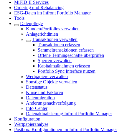
MiFID-II-Services
Ordering und Rebalancing
ESG-Daten im Infront Portfolio Manager
Tools
Datenpflege
Kunden/Portfolios verwalten
Anlagerichtlinien
Transaktionen verwalten
Transaktionen erfassen
Sammeltransaktionen erfassen
Offene Termingeschäfte überprüfen
Sperren verwalten
Kapitalmaßnahmen erfassen
Portfolio Sync Interface nutzen
Wertpapiere verwalten
Sonstige Objekte verwalten
Datenstatus
Kurse und Faktoren
Datenmigration
Änderungsnachverfolgung
Info-Center
Datenaktualisierung Infront Portfolio Manager
Konfiguration
Wertpapieranalyse
Postbox: Konfigurationen im Infront Portfolio Manager