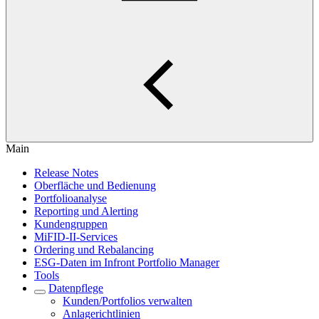
Main
Release Notes
Oberfläche und Bedienung
Portfolioanalyse
Reporting und Alerting
Kundengruppen
MiFID-II-Services
Ordering und Rebalancing
ESG-Daten im Infront Portfolio Manager
Tools
Datenpflege
Kunden/Portfolios verwalten
Anlagerichtlinien