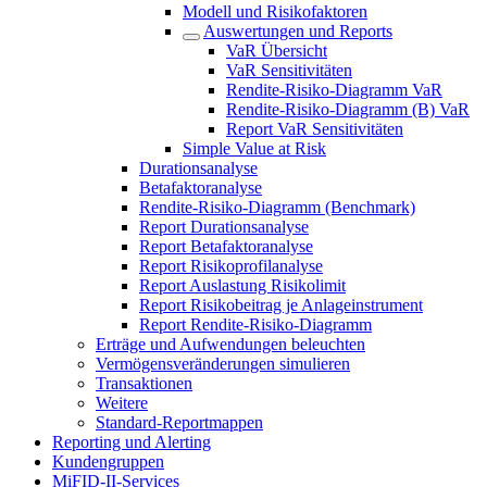
Modell und Risikofaktoren
Auswertungen und Reports
VaR Übersicht
VaR Sensitivitäten
Rendite-Risiko-Diagramm VaR
Rendite-Risiko-Diagramm (B) VaR
Report VaR Sensitivitäten
Simple Value at Risk
Durationsanalyse
Betafaktoranalyse
Rendite-Risiko-Diagramm (Benchmark)
Report Durationsanalyse
Report Betafaktoranalyse
Report Risikoprofilanalyse
Report Auslastung Risikolimit
Report Risikobeitrag je Anlageinstrument
Report Rendite-Risiko-Diagramm
Erträge und Aufwendungen beleuchten
Vermögensveränderungen simulieren
Transaktionen
Weitere
Standard-Reportmappen
Reporting und Alerting
Kundengruppen
MiFID-II-Services