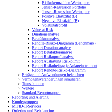
Risikokennzahlen Wertpapiere
Jensen-Regression Portfolio
Jensen-Regression Wertpapier
Positive Elastizität (B)
Negative Elastizität (B)
Volatilitätsprofil
Value at Risk
Durationsanalyse
Betafaktoranalyse
Rendite-Risiko-Diagramm (Benchmark)
Report Durationsanalyse
Report Betafaktoranalyse
Report Risikoprofilanalyse
Report Auslastung Risikolimit
Report Risikobeitrag je Anlageinstrument
Report Rendite-Risiko-Diagramm
Erträge und Aufwendungen beleuchten
Vermögensveränderungen simulieren
Transaktionen
Weitere
Standard-Reportmappen
Reporting und Alerting
Kundengruppen
MiFID-II-Services
Ordering und Rebalancing