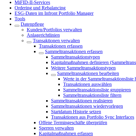
MiFID-II-Services
Ordering und Rebalancing
ESG-Daten im Infront Portfolio Manager
Tools
Datenpflege
Kunden/Portfolios verwalten
Anlagerichtlinien
Transaktionen verwalten
Transaktionen erfassen
Sammeltransaktionen erfassen
Sammeltransaktionstypen
Kapitalmaßnahmen definieren (Sammeltrans
Weitere Sammeltransaktionstypen
Sammeltransaktionen bearbeiten
Werte in der Sammeltransaktionsliste 
Transaktionen auswählen
Sammeltransaktionsliste gruppieren
Sammeltransaktionsliste filtern
Sammeltransaktionen realisieren
Sammeltransaktionen wiedervorlegen
Startdatum Historie setzen
Transaktionen aus Portfolio Sync Interfaces
Offene Termingeschäfte überprüfen
Sperren verwalten
Kapitalmaßnahmen erfassen