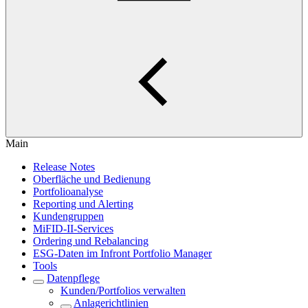
Main
Release Notes
Oberfläche und Bedienung
Portfolioanalyse
Reporting und Alerting
Kundengruppen
MiFID-II-Services
Ordering und Rebalancing
ESG-Daten im Infront Portfolio Manager
Tools
Datenpflege
Kunden/Portfolios verwalten
Anlagerichtlinien