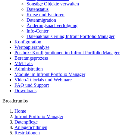
Sonstige Objekte verwalten
Datenstatus
Kurse und Faktoren
Datenmigration
Änderungsnachverfolgung
Info-Center
Datenaktualisierung Infront Portfolio Manager
Konfiguration
Wertpapieranalyse
Postbox: Konfigurationen im Infront Portfolio Manager
Beratungsprozess
MM-Talk
Administration
Module im Infront Portfolio Manager
Video-Tutorials und Webinare
FAQ und Support
Downloads
Breadcrumbs
Home
Infront Portfolio Manager
Datenpflege
Anlagerichtlinien
Restriktionen