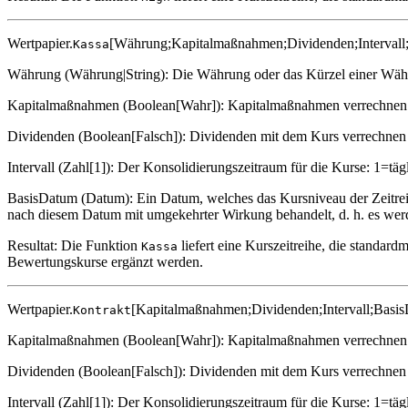
Wertpapier.
[Währung;Kapitalmaßnahmen;Dividenden;Intervall
Kassa
Währung (Währung|String): Die Währung oder das Kürzel einer Währun
Kapitalmaßnahmen (Boolean[Wahr]): Kapitalmaßnahmen verrechnen 
Dividenden (Boolean[Falsch]): Dividenden mit dem Kurs verrechnen 
Intervall (Zahl[1]): Der Konsolidierungszeitraum für die Kurse: 1=t
BasisDatum (Datum): Ein Datum, welches das Kursniveau der Zeitreih
nach diesem Datum mit umgekehrter Wirkung behandelt, d. h. es werd
Resultat: Die Funktion
liefert eine Kurszeitreihe, die standar
Kassa
Bewertungskurse ergänzt werden.
Wertpapier.
[Kapitalmaßnahmen;Dividenden;Intervall;Basi
Kontrakt
Kapitalmaßnahmen (Boolean[Wahr]): Kapitalmaßnahmen verrechnen 
Dividenden (Boolean[Falsch]): Dividenden mit dem Kurs verrechnen 
Intervall (Zahl[1]): Der Konsolidierungszeitraum für die Kurse: 1=t