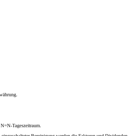
lwährung.
es N=N-Tageszeitraum.
i eingeschalteter Bereinigung werden die Faktoren und Dividenden