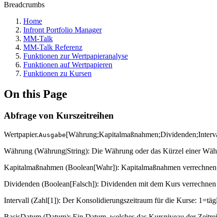
Breadcrumbs
Home
Infront Portfolio Manager
MM-Talk
MM-Talk Referenz
Funktionen zur Wertpapieranalyse
Funktionen auf Wertpapieren
Funktionen zu Kursen
On this Page
Abfrage von Kurszeitreihen
Wertpapier.
[Währung;Kapitalmaßnahmen;Dividenden;Interv
Ausgabe
Währung (Währung|String): Die Währung oder das Kürzel einer Währun
Kapitalmaßnahmen (Boolean[Wahr]): Kapitalmaßnahmen verrechnen 
Dividenden (Boolean[Falsch]): Dividenden mit dem Kurs verrechnen 
Intervall (Zahl[1]): Der Konsolidierungszeitraum für die Kurse: 1=t
BasisDatum (Datum): Ein Datum, welches das Kursniveau der Zeitreih