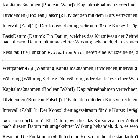
Kapitalmaßnahmen (Boolean[Wahr]): Kapitalmaßnahmen verrechnen 
Dividenden (Boolean[Falsch]): Dividenden mit dem Kurs verrechnen 
Intervall (Zahl[1]): Der Konsolidierungszeitraum für die Kurse: 1=t
BasisDatum (Datum): Ein Datum, welches das Kursniveau der Zeitreih
nach diesem Datum mit umgekehrter Wirkung behandelt, d. h. es werd
Resultat: Die Funktion
liefert eine Kurszeitreihe,
EvaluationPrice
Wertpapier.
[Währung;Kapitalmaßnahmen;Dividenden;Intervall;
High
Währung (Währung|String): Die Währung oder das Kürzel einer Währun
Kapitalmaßnahmen (Boolean[Wahr]): Kapitalmaßnahmen verrechnen 
Dividenden (Boolean[Falsch]): Dividenden mit dem Kurs verrechnen 
Intervall (Zahl[1]): Der Konsolidierungszeitraum für die Kurse: 1=t
(Datum): Ein Datum, welches das Kursniveau der Zeitrei
BasisDatum
nach diesem Datum mit umgekehrter Wirkung behandelt, d. h. es werd
Resultat: Die Funktion
liefert eine Kurszeitreihe, die standardm
High