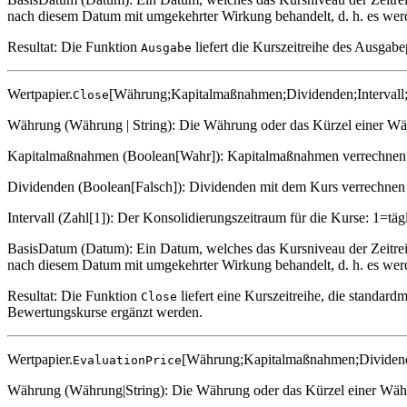
nach diesem Datum mit umgekehrter Wirkung behandelt, d. h. es werd
Resultat: Die Funktion
liefert die Kurszeitreihe des Ausgabe
Ausgabe
Wertpapier.
[Währung;Kapitalmaßnahmen;Dividenden;Intervall
Close
Währung (Währung | String): Die Währung oder das Kürzel einer Währ
Kapitalmaßnahmen (Boolean[Wahr]): Kapitalmaßnahmen verrechnen 
Dividenden (Boolean[Falsch]): Dividenden mit dem Kurs verrechnen 
Intervall (Zahl[1]): Der Konsolidierungszeitraum für die Kurse: 1=t
BasisDatum (Datum): Ein Datum, welches das Kursniveau der Zeitreih
nach diesem Datum mit umgekehrter Wirkung behandelt, d. h. es werd
Resultat: Die Funktion
liefert eine Kurszeitreihe, die standar
Close
Bewertungskurse ergänzt werden.
Wertpapier.
[Währung;Kapitalmaßnahmen;Dividende
EvaluationPrice
Währung (Währung|String): Die Währung oder das Kürzel einer Währun