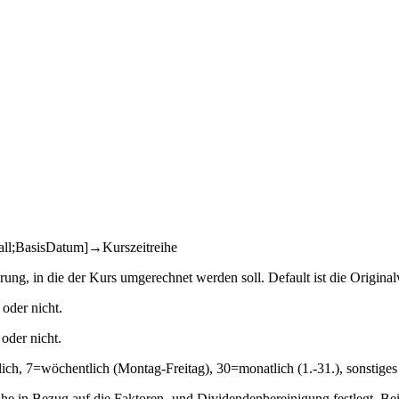
all;BasisDatum]→Kurszeitreihe
g, in die der Kurs umgerechnet werden soll. Default ist die Origina
oder nicht.
oder nicht.
äglich, 7=wöchentlich (Montag-Freitag), 30=monatlich (1.-31.), sonstig
e in Bezug auf die Faktoren- und Dividendenbereinigung festlegt. Be