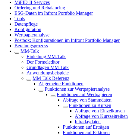
MiFID-II-Services
Ordering und Rebalancing
ESG-Daten im Infront Portfolio Manager
Tools
Datenpflege
Konfiguration
Wertpapieranalyse
Postbox: Konfigurationen im Infront Portfolio Manager
Beratungsprozess
MM-Talk
Einleitung MM-Talk
Der Formeleditor
Grundlagen MM-Talk
Anwendungsbeispiele
MM-Talk Referenz
Allgemeine Funktionen
Funktionen zur Wertpapieranalyse
Funktionen auf Wertpapieren
Abfrage von Stammdaten
Funktionen zu Kursen
Abfrage von Einzelkursen
Abfrage von Kurszeitreihen
Intradaydaten
Funktionen auf Erträgen
Funktionen auf Faktoren