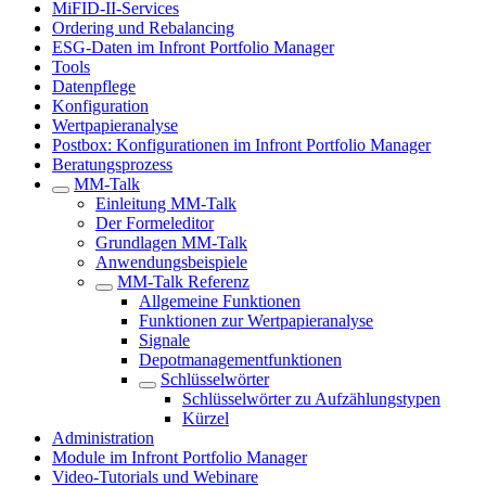
MiFID-II-Services
Ordering und Rebalancing
ESG-Daten im Infront Portfolio Manager
Tools
Datenpflege
Konfiguration
Wertpapieranalyse
Postbox: Konfigurationen im Infront Portfolio Manager
Beratungsprozess
MM-Talk
Einleitung MM-Talk
Der Formeleditor
Grundlagen MM-Talk
Anwendungsbeispiele
MM-Talk Referenz
Allgemeine Funktionen
Funktionen zur Wertpapieranalyse
Signale
Depotmanagementfunktionen
Schlüsselwörter
Schlüsselwörter zu Aufzählungstypen
Kürzel
Administration
Module im Infront Portfolio Manager
Video-Tutorials und Webinare