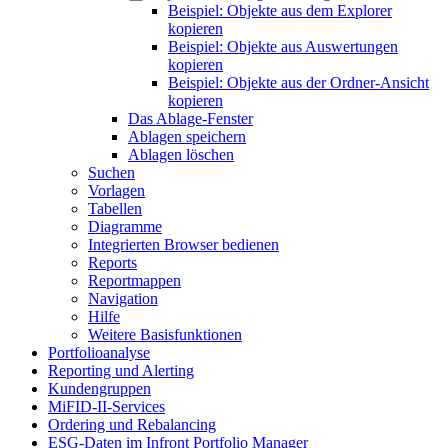
Beispiel: Objekte aus dem Explorer
kopieren
Beispiel: Objekte aus Auswertungen
kopieren
Beispiel: Objekte aus der Ordner-Ansicht
kopieren
Das Ablage-Fenster
Ablagen speichern
Ablagen löschen
Suchen
Vorlagen
Tabellen
Diagramme
Integrierten Browser bedienen
Reports
Reportmappen
Navigation
Hilfe
Weitere Basisfunktionen
Portfolioanalyse
Reporting und Alerting
Kundengruppen
MiFID-II-Services
Ordering und Rebalancing
ESG-Daten im Infront Portfolio Manager