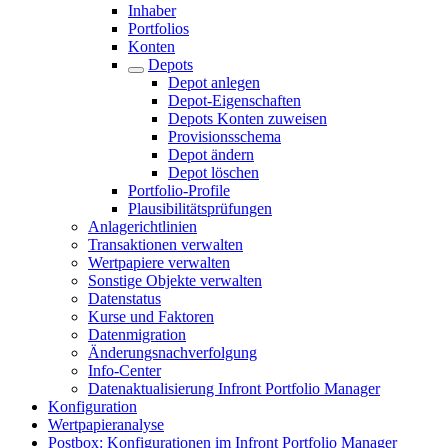
Inhaber
Portfolios
Konten
Depots
Depot anlegen
Depot-Eigenschaften
Depots Konten zuweisen
Provisionsschema
Depot ändern
Depot löschen
Portfolio-Profile
Plausibilitätsprüfungen
Anlagerichtlinien
Transaktionen verwalten
Wertpapiere verwalten
Sonstige Objekte verwalten
Datenstatus
Kurse und Faktoren
Datenmigration
Änderungsnachverfolgung
Info-Center
Datenaktualisierung Infront Portfolio Manager
Konfiguration
Wertpapieranalyse
Postbox: Konfigurationen im Infront Portfolio Manager