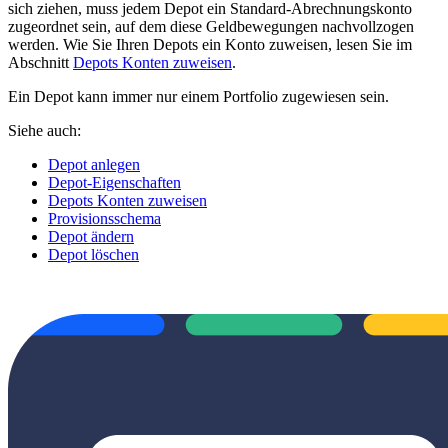
sich ziehen, muss jedem Depot ein Standard-Abrechnungskonto
zugeordnet sein, auf dem diese Geldbewegungen nachvollzogen
werden. Wie Sie Ihren Depots ein Konto zuweisen, lesen Sie im
Abschnitt
Depots Konten zuweisen
.
Ein Depot kann immer nur einem Portfolio zugewiesen sein.
Siehe auch:
Depot anlegen
Depot-Eigenschaften
Depots Konten zuweisen
Provisionsschema
Depot ändern
Depot löschen