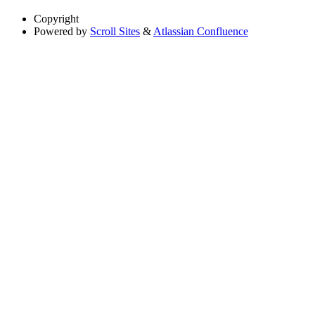
Copyright
Powered by
Scroll Sites
&
Atlassian Confluence