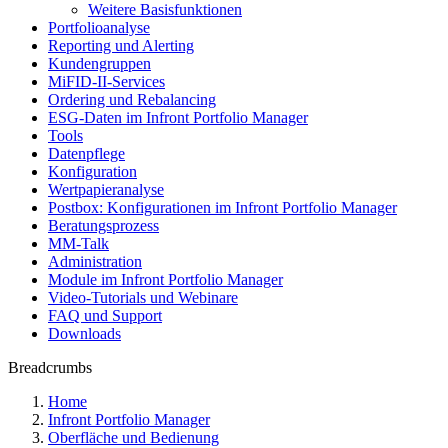
Weitere Basisfunktionen
Portfolioanalyse
Reporting und Alerting
Kundengruppen
MiFID-II-Services
Ordering und Rebalancing
ESG-Daten im Infront Portfolio Manager
Tools
Datenpflege
Konfiguration
Wertpapieranalyse
Postbox: Konfigurationen im Infront Portfolio Manager
Beratungsprozess
MM-Talk
Administration
Module im Infront Portfolio Manager
Video-Tutorials und Webinare
FAQ und Support
Downloads
Breadcrumbs
Home
Infront Portfolio Manager
Oberfläche und Bedienung