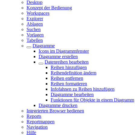
Desktop
Konzept der Bedienung
Workspaces
Explorer
Ablagen
Suchen
Vorlagen
Tabellen
Diagramme
Icons im Diagrammfenster
Diagramme erstellen
Datenreihen bearbeiten
Reihen hinzufügen
Reihendefinition ändern
Reihen entfernen
Reihen formatieren
Infofahnen zu Reihen hinzufügen
Diagramme bearbeiten
Funktionen für Objekte in einem Diagramm
Diagramme drucken
Integrierten Browser bedienen
Reports
Reportmappen
Navigation
Hilfe