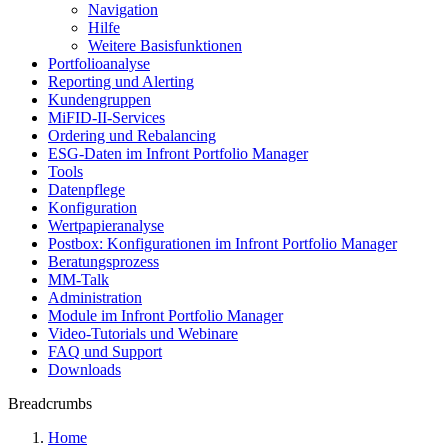
Navigation
Hilfe
Weitere Basisfunktionen
Portfolioanalyse
Reporting und Alerting
Kundengruppen
MiFID-II-Services
Ordering und Rebalancing
ESG-Daten im Infront Portfolio Manager
Tools
Datenpflege
Konfiguration
Wertpapieranalyse
Postbox: Konfigurationen im Infront Portfolio Manager
Beratungsprozess
MM-Talk
Administration
Module im Infront Portfolio Manager
Video-Tutorials und Webinare
FAQ und Support
Downloads
Breadcrumbs
Home