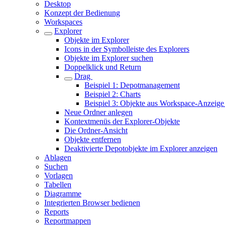
Desktop
Konzept der Bedienung
Workspaces
Explorer
Objekte im Explorer
Icons in der Symbolleiste des Explorers
Objekte im Explorer suchen
Doppelklick und Return
Drag
Beispiel 1: Depotmanagement
Beispiel 2: Charts
Beispiel 3: Objekte aus Workspace-Anzeige 
Neue Ordner anlegen
Kontextmenüs der Explorer-Objekte
Die Ordner-Ansicht
Objekte entfernen
Deaktivierte Depotobjekte im Explorer anzeigen
Ablagen
Suchen
Vorlagen
Tabellen
Diagramme
Integrierten Browser bedienen
Reports
Reportmappen