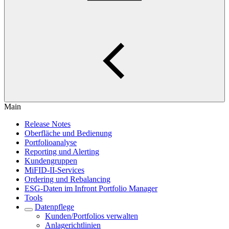
Main
Release Notes
Oberfläche und Bedienung
Portfolioanalyse
Reporting und Alerting
Kundengruppen
MiFID-II-Services
Ordering und Rebalancing
ESG-Daten im Infront Portfolio Manager
Tools
Datenpflege
Kunden/Portfolios verwalten
Anlagerichtlinien