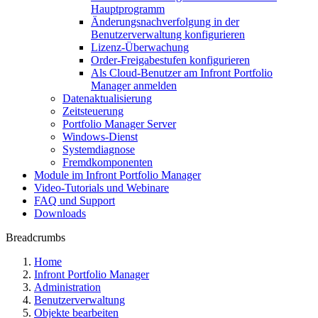
Hauptprogramm
Änderungsnachverfolgung in der
Benutzerverwaltung konfigurieren
Lizenz-Überwachung
Order-Freigabestufen konfigurieren
Als Cloud-Benutzer am Infront Portfolio
Manager anmelden
Datenaktualisierung
Zeitsteuerung
Portfolio Manager Server
Windows-Dienst
Systemdiagnose
Fremdkomponenten
Module im Infront Portfolio Manager
Video-Tutorials und Webinare
FAQ und Support
Downloads
Breadcrumbs
Home
Infront Portfolio Manager
Administration
Benutzerverwaltung
Objekte bearbeiten