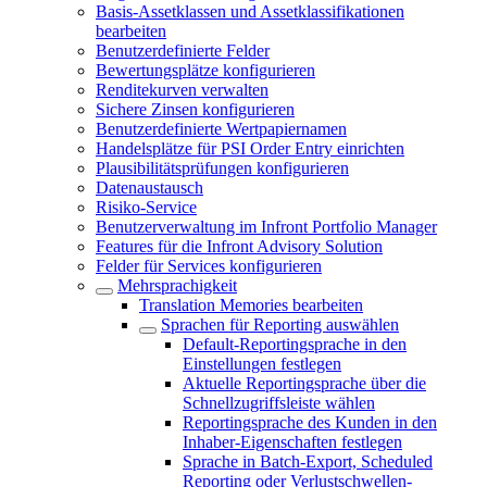
Basis-Assetklassen und Assetklassifikationen
bearbeiten
Benutzerdefinierte Felder
Bewertungsplätze konfigurieren
Renditekurven verwalten
Sichere Zinsen konfigurieren
Benutzerdefinierte Wertpapiernamen
Handelsplätze für PSI Order Entry einrichten
Plausibilitätsprüfungen konfigurieren
Datenaustausch
Risiko-Service
Benutzerverwaltung im Infront Portfolio Manager
Features für die Infront Advisory Solution
Felder für Services konfigurieren
Mehrsprachigkeit
Translation Memories bearbeiten
Sprachen für Reporting auswählen
Default-Reportingsprache in den
Einstellungen festlegen
Aktuelle Reportingsprache über die
Schnellzugriffsleiste wählen
Reportingsprache des Kunden in den
Inhaber-Eigenschaften festlegen
Sprache in Batch-Export, Scheduled
Reporting oder Verlustschwellen-