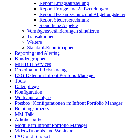
Report Ertragsaufstellung
Report Erträge und Aufwendungen
Report Bestandsschutz und Abgeltungsteuer
Report Steuerberechnung
Steuerliche Aspekte
Vermögensveränderungen simulieren
Transaktionen
Weitere
Standard-Reportmappen
Reporting und Alerting
Kundengruppen
MiFID-II-Services
Ordering und Rebalancing
ESG-Daten im Infront Portfolio Manager
Tools
Datenpflege
Konfiguration
Wertpapieranalyse
Postbox: Konfigurationen im Infront Portfolio Manager
Beratungsprozess
MM-Talk
Administration
Module im Infront Portfolio Manager
Video-Tutorials und Webinare
FAQ und Support