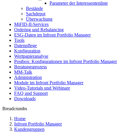
Parameter der Interessentenliste
Bestände
Sachdepot
Überwachung
MiFID-II-Services
Ordering und Rebalancing
ESG-Daten im Infront Portfolio Manager
Tools
Datenpflege
Konfiguration
Wertpapieranalyse
Postbox: Konfigurationen im Infront Portfolio Manager
Beratungsprozess
MM-Talk
Administration
Module im Infront Portfolio Manager
Video-Tutorials und Webinare
FAQ und Support
Downloads
Breadcrumbs
Home
Infront Portfolio Manager
Kundengruppen