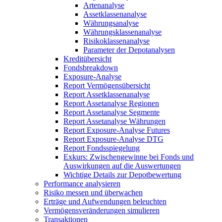
Artenanalyse
Assetklassenanalyse
Währungsanalyse
Währungsklassenanalyse
Risikoklassenanalyse
Parameter der Depotanalysen
Kreditübersicht
Fondsbreakdown
Exposure-Analyse
Report Vermögensübersicht
Report Assetklassenanalyse
Report Assetanalyse Regionen
Report Assetanalyse Segmente
Report Assetanalyse Währungen
Report Exposure-Analyse Futures
Report Exposure-Analyse DTG
Report Fondsspiegelung
Exkurs: Zwischengewinne bei Fonds und
Auswirkungen auf die Auswertungen
Wichtige Details zur Depotbewertung
Performance analysieren
Risiko messen und überwachen
Erträge und Aufwendungen beleuchten
Vermögensveränderungen simulieren
Transaktionen