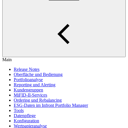
Main
Release Notes
Oberfläche und Bedienung
Portfolioanalyse
Reporting und Alerting
Kundengruppen
MiFID-II-Services
Ordering und Rebalancing
ESG-Daten im Infront Portfolio Manager
Tools
Datenpflege
Konfiguration
Wertpapieranalyse