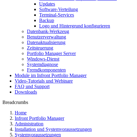
Updates
Software-Verteilung
Terminal-Services
Backup
Logo und Hintergrund konfigurieren
Datenbank-Werkzeug
Benutzerverwaltung
Datenaktualisierung
Zeitsteuerung
Portfolio Manager Server
Windows-Dienst
Systemdiagnose
Fremdkomponenten
Module im Infront Portfolio Manager
Video-Tutorials und Webinare
FAQ und Support
Downloads
Breadcrumbs
Home
Infront Portfolio Manager
Administration
Installation und Systemvoraussetzungen
Systemvoraussetzungen