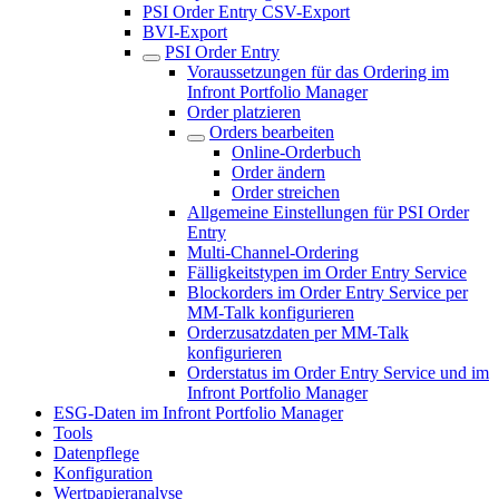
PSI Order Entry CSV-Export
BVI-Export
PSI Order Entry
Voraussetzungen für das Ordering im
Infront Portfolio Manager
Order platzieren
Orders bearbeiten
Online-Orderbuch
Order ändern
Order streichen
Allgemeine Einstellungen für PSI Order
Entry
Multi-Channel-Ordering
Fälligkeitstypen im Order Entry Service
Blockorders im Order Entry Service per
MM-Talk konfigurieren
Orderzusatzdaten per MM-Talk
konfigurieren
Orderstatus im Order Entry Service und im
Infront Portfolio Manager
ESG-Daten im Infront Portfolio Manager
Tools
Datenpflege
Konfiguration
Wertpapieranalyse