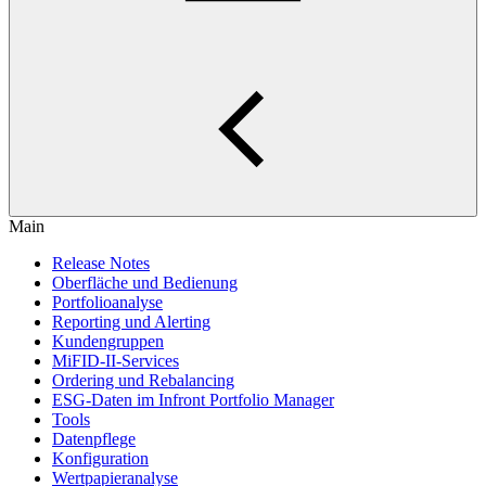
Main
Release Notes
Oberfläche und Bedienung
Portfolioanalyse
Reporting und Alerting
Kundengruppen
MiFID-II-Services
Ordering und Rebalancing
ESG-Daten im Infront Portfolio Manager
Tools
Datenpflege
Konfiguration
Wertpapieranalyse