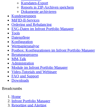
Kursdaten-Export
Reports in ZIP-Archiven speichern
Dokumente archivieren
Kundengruppen
MiFID-II-Services
Ordering und Rebalancing
ESG-Daten im Infront Portfolio Manager
Tools
Datenpflege
Konfiguration
Wertpapieranalyse
Postbox: Konfigurationen im Infront Portfolio Manager
Beratungsprozess
MM-Talk
Administration
Module im Infront Portfolio Manager
Video-Tutorials und Webinare
FAQ und Support
Downloads
Breadcrumbs
Home
Infront Portfolio Manager
Reporting und Alerting