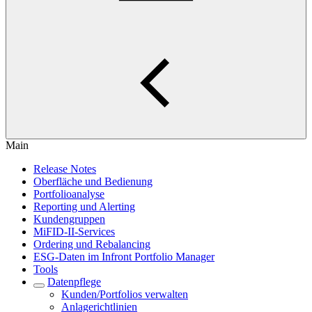
Main
Release Notes
Oberfläche und Bedienung
Portfolioanalyse
Reporting und Alerting
Kundengruppen
MiFID-II-Services
Ordering und Rebalancing
ESG-Daten im Infront Portfolio Manager
Tools
Datenpflege
Kunden/Portfolios verwalten
Anlagerichtlinien